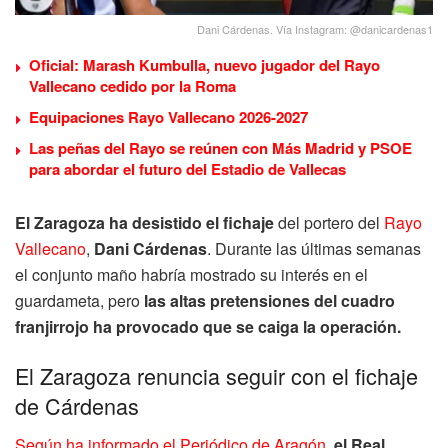
Dani Cárdenas. Vía Instagram: @danicardenas1
Oficial: Marash Kumbulla, nuevo jugador del Rayo
Vallecano cedido por la Roma
Equipaciones Rayo Vallecano 2026-2027
Las peñas del Rayo se reúnen con Más Madrid y PSOE
para abordar el futuro del Estadio de Vallecas
El Zaragoza ha desistido el fichaje
del portero del
Rayo
Vallecano
,
Dani Cárdenas
. Durante las últimas semanas
el conjunto maño habría mostrado su interés en el
guardameta, pero
las altas pretensiones del cuadro
franjirrojo ha provocado que se caiga la operación.
El Zaragoza renuncia seguir con el fichaje
de Cárdenas
Según ha informado el Periódico de Aragón
,
el Real