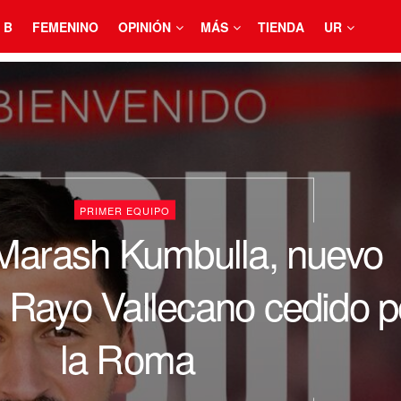
 B
FEMENINO
OPINIÓN
MÁS
TIENDA
UR
PRIMER EQUIPO
: Marash Kumbulla, nuevo
l Rayo Vallecano cedido p
la Roma