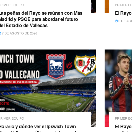
PRIMER EQUIPO
PRIMER E
Las peñas del Rayo se reúnen con Más
El Rayo,
Madrid y PSOE para abordar el futuro
6 DE AG
del Estadio de Vallecas
7 DE AGOSTO DE 2026
PRIMER EQUIPO
PRIMER E
Horario y dónde ver el Ipswich Town –
El Rayo