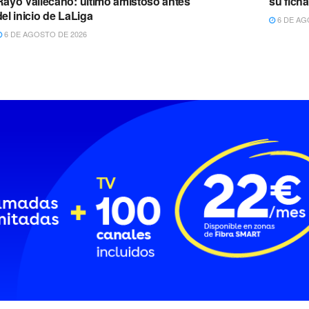
Rayo Vallecano: último amistoso antes
su ficha
del inicio de LaLiga
6 DE AG
6 DE AGOSTO DE 2026