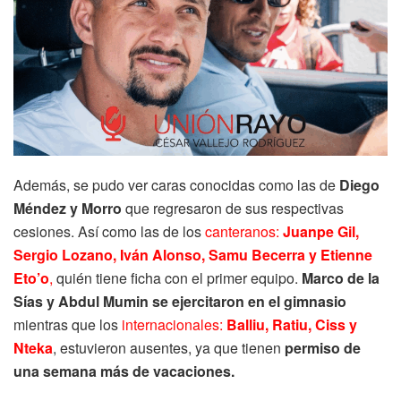
Además, se pudo ver caras conocidas como las de
Diego
Méndez y Morro
que regresaron de sus respectivas
cesiones. Así como las de los
canteranos:
Juanpe Gil,
Sergio Lozano, Iván Alonso, Samu Becerra y Etienne
Eto’o
,
quién tiene ficha con el primer equipo.
Marco de la
Sías y Abdul Mumin se ejercitaron en el gimnasio
mientras que los
internacionales:
Balliu, Ratiu, Ciss y
Nteka
, estuvieron ausentes, ya que tienen
permiso de
una semana más de vacaciones.