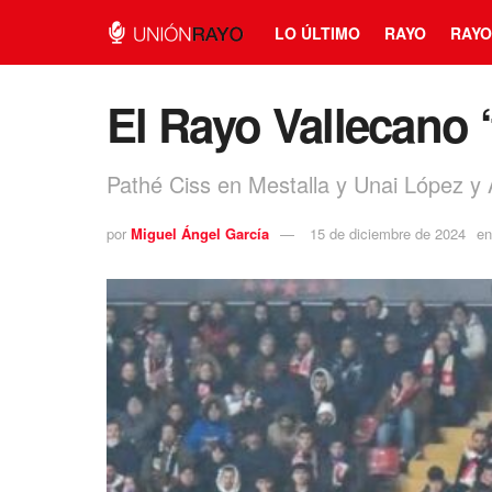
LO ÚLTIMO
RAYO
RAYO
El Rayo Vallecano ‘
Pathé Ciss en Mestalla y Unai López y
por
Miguel Ángel García
15 de diciembre de 2024
en