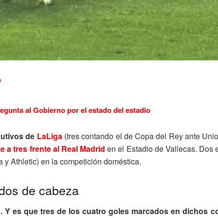
e
regunta al Gobierno por el estado del estadio
cutivos de
LaLiga
(tres contando el de Copa del Rey ante Uni
 a tres frente al Real Madrid
en el Estadio de Vallecas. Dos 
a y Athletic) en la competición doméstica.
ados de cabeza
a. Y es que tres de los cuatro goles marcados en dichos