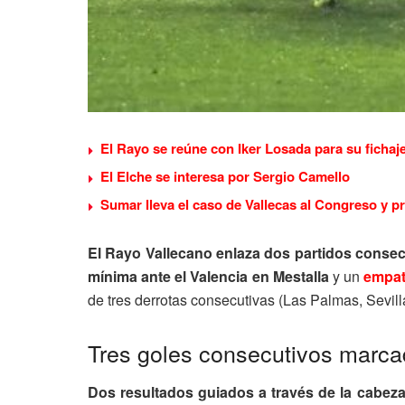
El Rayo se reúne con Iker Losada para su fichaj
El Elche se interesa por Sergio Camello
Sumar lleva el caso de Vallecas al Congreso y p
El Rayo Vallecano enlaza dos partidos conse
mínima ante el Valencia en Mestalla
y un
empate
de tres derrotas consecutivas (Las Palmas, Sevill
Tres goles consecutivos marc
Dos resultados guiados a través de la cabez