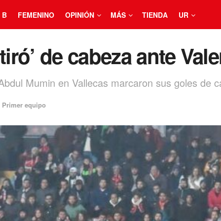
 B
FEMENINO
OPINIÓN
MÁS
TIENDA
UR
tiró’ de cabeza ante Val
 Abdul Mumin en Vallecas marcaron sus goles de c
Primer equipo