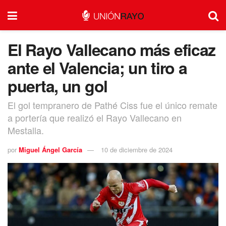
El Rayo Vallecano más eficaz
ante el Valencia; un tiro a
puerta, un gol
El gol tempranero de Pathé Ciss fue el único remate
a portería que realizó el Rayo Vallecano en
Mestalla.
por
Miguel Ángel García
10 de diciembre de 2024