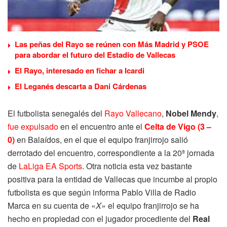
Las peñas del Rayo se reúnen con Más Madrid y PSOE
para abordar el futuro del Estadio de Vallecas
El Rayo, interesado en fichar a Icardi
El Leganés descarta a Dani Cárdenas
El futbolista senegalés del
Rayo Vallecano
,
Nobel Mendy
,
fue expulsado
en el encuentro ante el
Celta de Vigo (3 –
0)
en Balaídos, en el que el equipo franjirrojo salió
derrotado del encuentro, correspondiente a la 20ª jornada
de
LaLiga EA Sports
. Otra noticia esta vez bastante
positiva para la entidad de Vallecas que incumbe al propio
futbolista es que según informa Pablo Villa de Radio
Marca en su cuenta de «
X
» el equipo franjirrojo se ha
hecho en propiedad con el jugador procediente del
Real