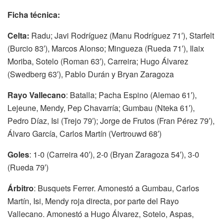
Ficha técnica:
Celta:
Radu; Javi Rodríguez (Manu Rodríguez 71′), Starfelt
(Burcio 83′), Marcos Alonso; Mingueza (Rueda 71′), Ilaix
Moriba, Sotelo (Roman 63′), Carreira; Hugo Álvarez
(Swedberg 63′), Pablo Durán y Bryan Zaragoza
Rayo Vallecano
: Batalla; Pacha Espino (Alemao 61′),
Lejeune, Mendy, Pep Chavarría; Gumbau (Nteka 61′),
Pedro Díaz, Isi (Trejo 79′); Jorge de Frutos (Fran Pérez 79′),
Álvaro García, Carlos Martín (Vertrouwd 68′)
Goles
: 1-0 (Carreira 40′), 2-0 (Bryan Zaragoza 54′), 3-0
(Rueda 79′)
Árbitro
: Busquets Ferrer. Amonestó a Gumbau, Carlos
Martín, Isi, Mendy roja directa, por parte del Rayo
Vallecano. Amonestó a Hugo Álvarez, Sotelo, Aspas,