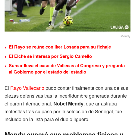
Mendy
El Rayo se reúne con Iker Losada para su fichaje
El Elche se interesa por Sergio Camello
Sumar lleva el caso de Vallecas al Congreso y pregunta
al Gobierno por el estado del estadio
El
Rayo Vallecano
pudo contar finalmente con una de sus
piezas defensivas tras la incertidumbre generada durante
el parón internacional.
Nobel Mendy
, que arrastraba
molestias tras su paso por la selección de Senegal, fue
incluido en la lista para el duelo liguero.
Mendy superó sus problemas físicos y