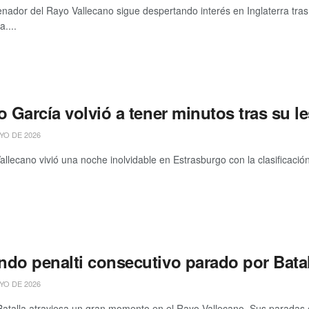
enador del Rayo Vallecano sigue despertando interés en Inglaterra tras
....
o García volvió a tener minutos tras su l
YO DE 2026
allecano vivió una noche inolvidable en Estrasburgo con la clasificación
do penalti consecutivo parado por Batal
YO DE 2026
atalla atraviesa un gran momento en el Rayo Vallecano. Sus paradas e