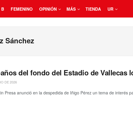
 B
FEMENINO
OPINIÓN
MÁS
TIENDA
UR
ez Sánchez
años del fondo del Estadio de Vallecas 
IO DE 2026
in Presa anunció en la despedida de Iñigo Pérez un tema de interés par