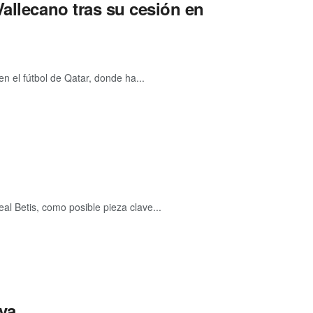
allecano tras su cesión en
n el fútbol de Qatar, donde ha...
al Betis, como posible pieza clave...
iva