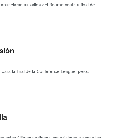
 anunciarse su salida del Bournemouth a final de
esión
 para la final de la Conference League, pero...
la
n estos últimos partidos y especialmente desde los...