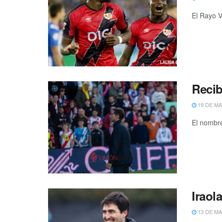
El Rayo V
Recib
19 DE MA
El nombre
Iraol
13 DE MA