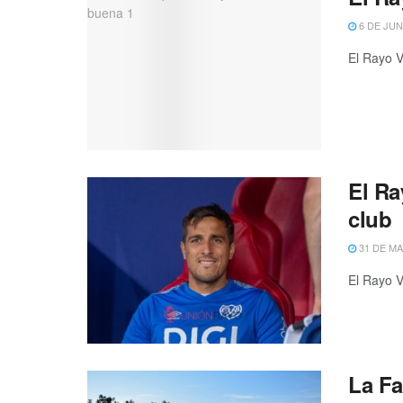
6 DE JUN
El Rayo V
El Ra
club
31 DE MA
El Rayo V
La Fa