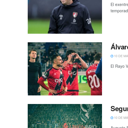
El exentr
temporada
Álvar
10 DE MA
El Rayo V
Segun
10 DE MA
Augusto B