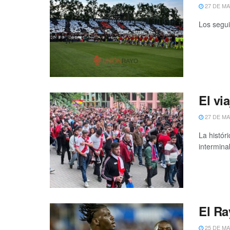
27 DE MA
Los segui
El vi
27 DE MA
La histór
interminab
El Ra
25 DE MA