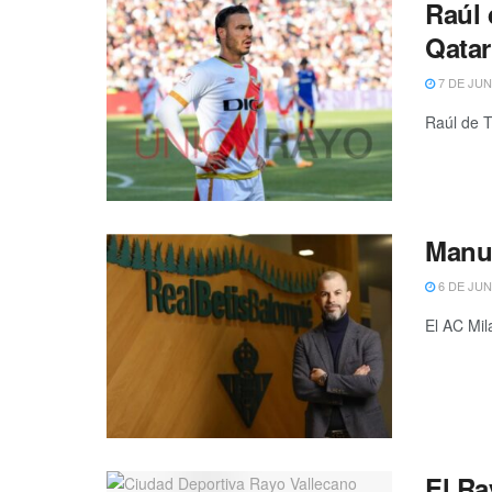
Raúl 
Qatar
7 DE JUN
Raúl de T
Manu 
6 DE JUN
El AC Mil
El Ra