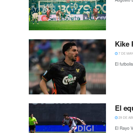
Kike 
7 DE MAY
El futboli
El eq
29 DE AB
El Rayo V