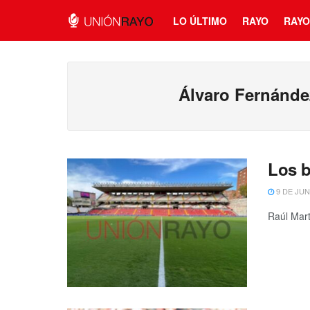
LO ÚLTIMO
RAYO
RAYO
Álvaro Fernánd
Los b
9 DE JUN
Raúl Mart