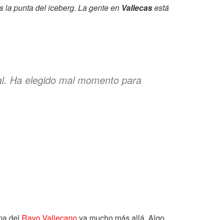
 la punta del iceberg. La gente en
Vallecas
está
l. Ha elegido mal momento para
ema del
Rayo Vallecano
va mucho más allá. Algo