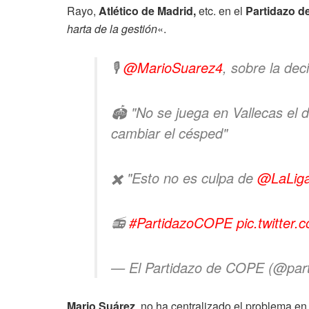
Rayo,
Atlético de Madrid,
etc. en el
Partidazo d
harta de la gestión
«.
🎙️
@MarioSuarez4
, sobre la dec
🏟️ "No se juega en Vallecas el
cambiar el césped"
✖️ "Esto no es culpa de
@LaLig
📻
#PartidazoCOPE
pic.twitte
— El Partidazo de COPE (@par
Mario Suárez
, no ha centralizado el problema en