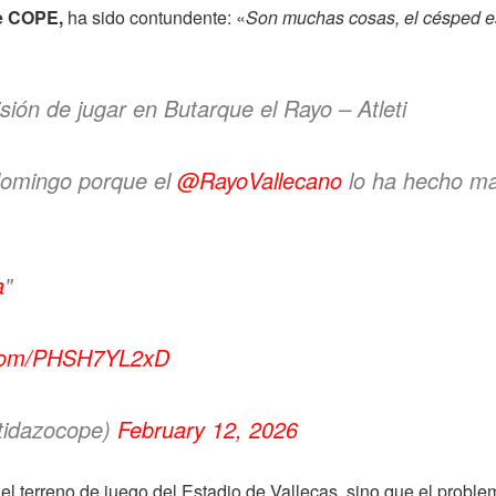
e COPE,
ha sido contundente: «
Son muchas cosas, el césped es
isión de jugar en Butarque el Rayo – Atleti
 domingo porque el
@RayoVallecano
lo ha hecho ma
a
"
r.com/PHSH7YL2xD
tidazocope)
February 12, 2026
 el terreno de juego del Estadio de Vallecas, sino que el probl