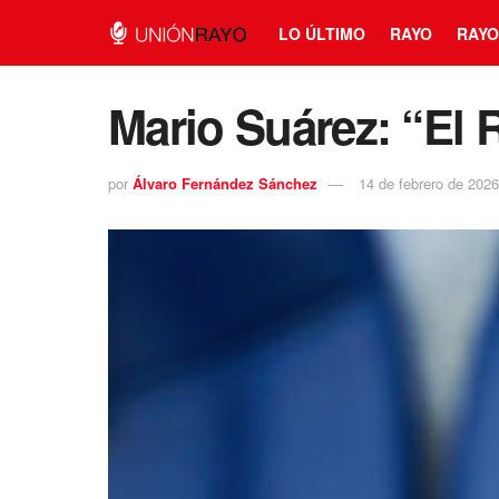
LO ÚLTIMO
RAYO
RAYO
Mario Suárez: “El 
por
Álvaro Fernández Sánchez
14 de febrero de 2026