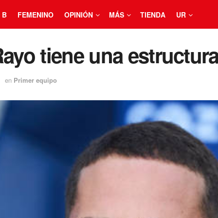
 B
FEMENINO
OPINIÓN
MÁS
TIENDA
UR
Rayo tiene una estructu
en
Primer equipo