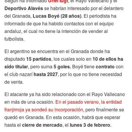
Según ha informado
Uriel Iugt
, el Rayo Vallecano y el
Deportivo Alavés
se habrían interesado por el delantero
del Granada,
Lucas Boyé (28 años)
. El periodista ha
informado de que ha habido contactos con el equipo
andaluz, el cual no tiene la intención de vender al
futbolista.
El argentino se encuentra en el Granada donde ha
disputado
15 partidos
, los cuales solo en
10 de ellos ha
sido titular
, pero suma
5 goles.
Boyé tiene
contrato
con
el club nazarí
hasta 2027
, por lo que no tiene necesidad
de venta.
El atacante ya ha sido relacionado con el Rayo Vallecano
en más de una ocasión.
En el pasado verano, la entidad
franjirroja ya sondeó su incorporación
, pero finalmente se
quedó en Granada. En esta ocasión, habrá que esperar
hasta el
cierre de mercado
, el
lunes 3 de febrero
.