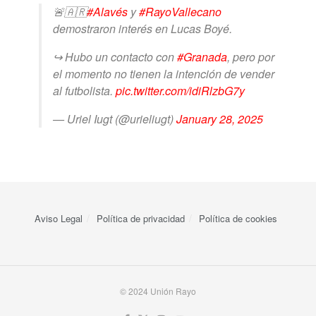
🚨🇦🇷
#Alavés
y
#RayoVallecano
demostraron interés en Lucas Boyé.
↪️ Hubo un contacto con
#Granada
, pero por
el momento no tienen la intención de vender
al futbolista.
pic.twitter.com/idiRlzbG7y
— Uriel Iugt (@urieliugt)
January 28, 2025
Aviso Legal
Política de privacidad
Política de cookies
© 2024 Unión Rayo