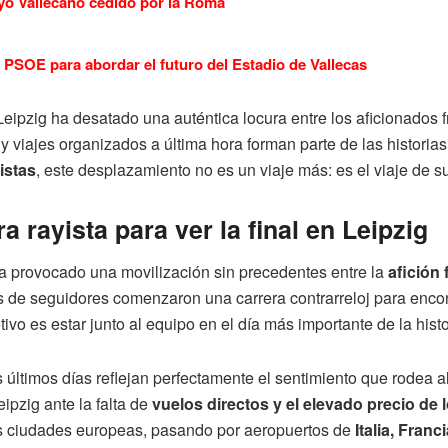
yo Vallecano cedido por la Roma
PSOE para abordar el futuro del Estadio de Vallecas
eipzig ha desatado una auténtica locura entre los aficionados fr
y viajes organizados a última hora forman parte de las historia
istas
, este desplazamiento no es un viaje más: es el viaje de s
a rayista para ver la final en Leipzig
a provocado una movilización sin precedentes entre la
afición 
iles de seguidores comenzaron una carrera contrarreloj para enco
etivo es estar junto al equipo en el día más importante de la histo
 últimos días reflejan perfectamente el sentimiento que rodea a
ipzig ante la falta de
vuelos directos y el elevado precio de
as ciudades europeas, pasando por aeropuertos de
Italia, Franc