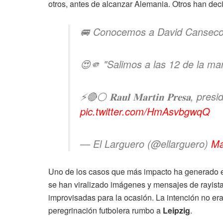
otros, antes de alcanzar Alemania. Otros han de
🚐 Conocemos a David Canseco y
😍🫵 "Salimos a las 12 de la ma
⚡️🔴⚪️ 𝐑𝐚𝐮𝐥 𝐌𝐚𝐫𝐭𝐢𝐧 𝐏𝐫𝐞𝐬𝐚, pr
pic.twitter.com/HmAsvbgwqQ
— El Larguero (@ellarguero)
Ma
Uno de los casos que más impacto ha generado ent
se han viralizado imágenes y mensajes de rayist
improvisadas para la ocasión. La intención no er
peregrinación futbolera rumbo a
Leipzig
.