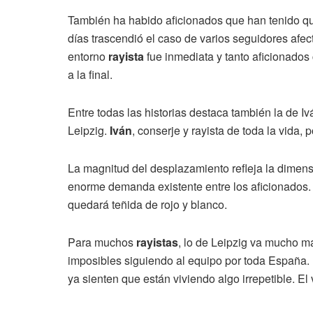
También ha habido aficionados que han tenido qu
días trascendió el caso de varios seguidores afe
entorno
rayista
fue inmediata y tanto aficionado
a la final.
Entre todas las historias destaca también la de I
Leipzig.
Iván
, conserje y rayista de toda la vida,
La magnitud del desplazamiento refleja la dimensi
enorme demanda existente entre los aficionados. 
quedará teñida de rojo y blanco.
Para muchos
rayistas
, lo de Leipzig va mucho m
imposibles siguiendo al equipo por toda España. 
ya sienten que están viviendo algo irrepetible. El 