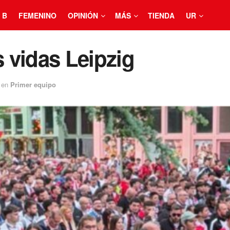
 B
FEMENINO
OPINIÓN
MÁS
TIENDA
UR
s vidas Leipzig
en
Primer equipo