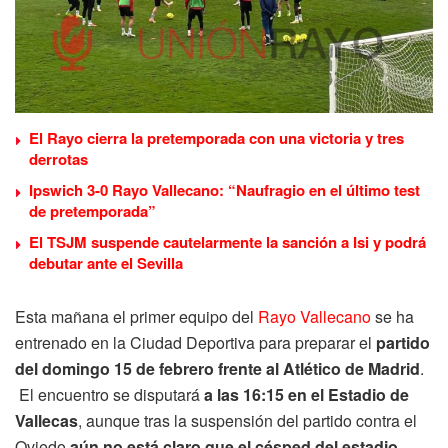
El Rayo cierra la pretemporada con una victoria y tres
derrotas
Ipswich 3-0 Rayo Vallecano: “Naufragio en el último test
de pretemporada”
El TSJM suspende cautelarmente la sanción a Isi y podrá
debutar ante el Sevilla
Esta mañana el primer equipo del
Rayo Vallecano
se ha
entrenado en la Ciudad Deportiva para preparar el
partido
del domingo 15 de febrero frente al Atlético de Madrid
.
El encuentro se disputará
a las 16:15 en el Estadio de
Vallecas
, aunque tras la suspensión del partido contra el
Oviedo
aún no está claro que el césped del estadio