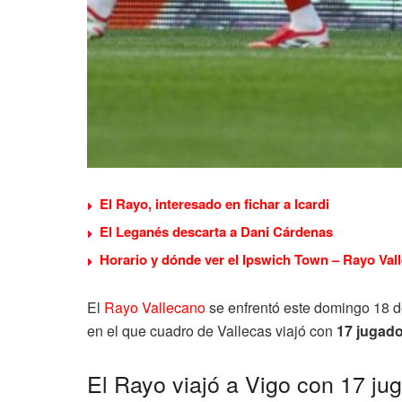
El Rayo, interesado en fichar a Icardi
El Leganés descarta a Dani Cárdenas
Horario y dónde ver el Ipswich Town – Rayo Vall
El
Rayo Vallecano
se enfrentó este domingo 18 d
en el que cuadro de Vallecas viajó con
17 jugador
El Rayo viajó a Vigo con 17 ju