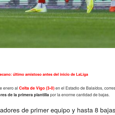
ecano: último amistoso antes del inicio de LaLiga
e enero al
Celta de Vigo (3-0)
en el Estadio de Balaídos, corre
es de la primera plantilla
por la enorme cantidad de bajas.
gadores de primer equipo y hasta 8 baja