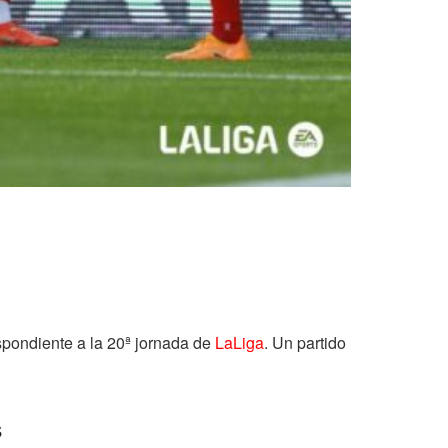
spondiente a la 20ª jornada de
LaLiga
. Un partido
s