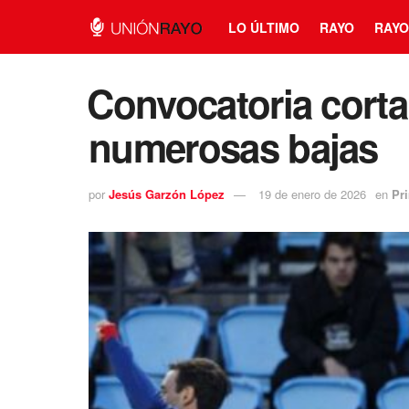
LO ÚLTIMO
RAYO
RAYO
⁠Convocatoria corta
numerosas bajas
por
Jesús Garzón López
19 de enero de 2026
en
Pr