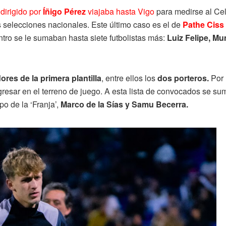
dirigido por
Íñigo Pérez
viajaba hasta Vigo
para medirse al Ce
selecciones nacionales. Este último caso es el de
Pathe Ciss
tro se le sumaban hasta siete futbolistas más:
Luiz Felipe, Mu
ores de la primera plantilla
, entre ellos los
dos porteros.
Por 
resar en el terreno de juego. A esta lista de convocados se su
po de la ‘Franja’,
Marco de la Sías y Samu Becerra.