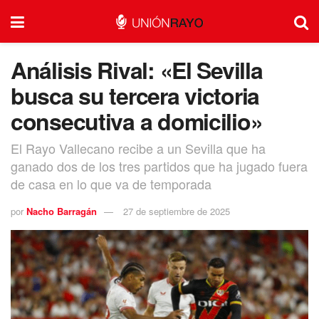
Análisis Rival: «El Sevilla
busca su tercera victoria
consecutiva a domicilio»
El Rayo Vallecano recibe a un Sevilla que ha
ganado dos de los tres partidos que ha jugado fuera
de casa en lo que va de temporada
por
Nacho Barragán
27 de septiembre de 2025