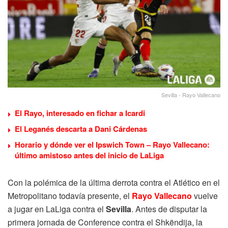
Sevilla - Rayo Vallecano
El Rayo, interesado en fichar a Icardi
El Leganés descarta a Dani Cárdenas
Horario y dónde ver el Ipswich Town – Rayo Vallecano:
último amistoso antes del inicio de LaLiga
Con la polémica de la última derrota contra el Atlético en el
Metropolitano todavía presente, el
Rayo Vallecano
vuelve
a jugar en LaLiga contra el
Sevilla
. Antes de disputar la
primera jornada de Conference contra el Shkëndija, la