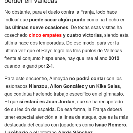
perder en Vallecas
No obstante, para el duelo contra la Franja, todo hace
indicar que
puede sacar algún punto
como ha hecho en
las últimas nueve ocasiones
. De todas esas visitas ha
cosechado
cinco empates
y cuatro victorias
, siendo esta
última hace dos temporadas. De ese modo, para ver la
última vez que el Rayo logró los tres puntos de Vallecas
frente al conjunto hispalense, hay que irse al año
2012
cuando le ganó por
2-1
.
Para este encuentro, Almeyda
no podrá contar
con los
lesionados
Nianzou, Alfon González y un Kike Salas
,
que continúa haciendo trabajo específico en el gimnasio.
El que
sí estará es Joan Jordan
, que se ha recuperado
de su lesión de espalda. De esa forma, la Franja deberá
tener especial atención a la línea de ataque, que es la más
destacada del equipo con jugadores como
Isaac Romero,
Lukébakio
o el veterano
Alexis Sánchez
.