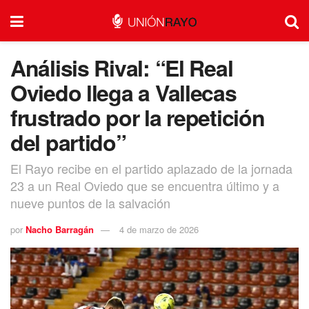
Análisis Rival: “El Real
Oviedo llega a Vallecas
frustrado por la repetición
del partido”
El Rayo recibe en el partido aplazado de la jornada
23 a un Real Oviedo que se encuentra último y a
nueve puntos de la salvación
por
Nacho Barragán
4 de marzo de 2026