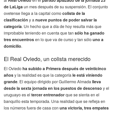
al
Real Oviedo
en el
partido aplazado de la jornada 23
de LaLiga
un mes después de su suspensión. El conjunto
ovetense llega a la capital como
colista de la
clasificación
y a
nueve puntos de poder salvar la
categoría
. Un hecho que a día de hoy resulta más que
improbable teniendo en cuenta que tan
sólo ha ganado
tres encuentros
en lo que va de curso y tan sólo
uno a
domicilio
.
El Real Oviedo, un colista merecido
El Oviedo
ha subido a Primera después de veinticinco
años
y la realidad es que la categoría
le está viniendo
grande
. El equipo dirigido por Guillermo Almada
lleva
desde la sexta jornada en los puestos de descenso
y el
uruguayo es el
tercer entrenador
que se sienta en el
banquillo esta temporada. Una realidad que se refleja en
los números fuera de casa con
una victoria, tres empates