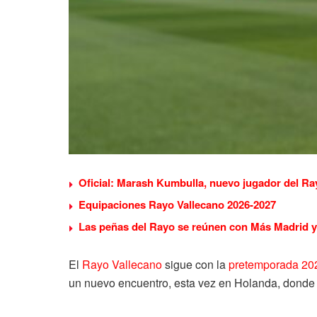
Oficial: Marash Kumbulla, nuevo jugador del Ra
Equipaciones Rayo Vallecano 2026-2027
Las peñas del Rayo se reúnen con Más Madrid y 
El
Rayo Vallecano
sigue con la
pretemporada 20
un nuevo encuentro, esta vez en Holanda, donde 