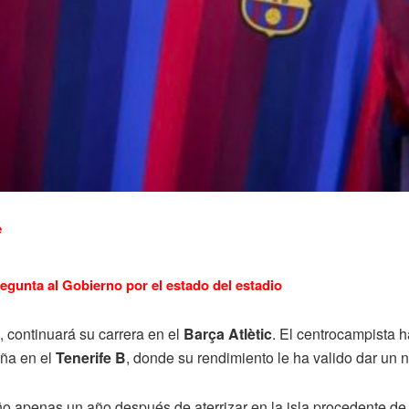
e
regunta al Gobierno por el estado del estadio
, continuará su carrera en el
Barça Atlètic
. El centrocampista h
ña en el
Tenerife B
, donde su rendimiento le ha valido dar un n
o apenas un año después de aterrizar en la isla procedente de l