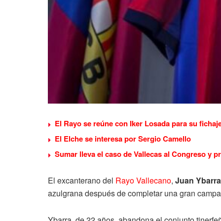
El Rayo se reúne con Iker Losada para su fichaj
El Elche se interesa por Sergio Camello
Sumar lleva el caso de Vallecas al Congreso y p
El excanterano del
Rayo Vallecano
,
Juan Ybarra
azulgrana después de completar una gran campa
Ybarra, de 22 años, abandona el conjunto tinerfeñ