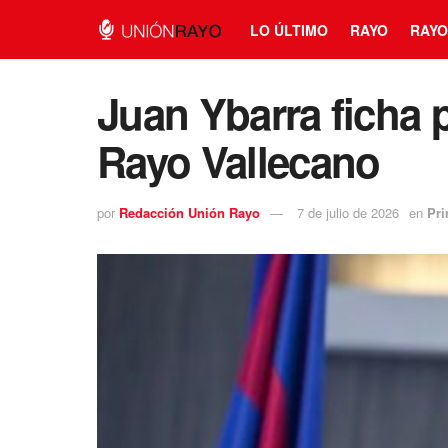
LO ÚLTIMO
RAYO
RAYO
Juan Ybarra ficha 
Rayo Vallecano
por
Redacción Unión Rayo
7 de julio de 2026
en
Pri