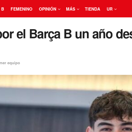
 B
FEMENINO
OPINIÓN
MÁS
TIENDA
UR
por el Barça B un año des
mer equipo