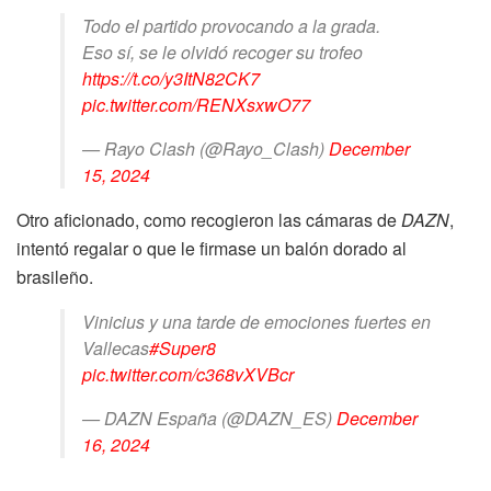
Todo el partido provocando a la grada.
Eso sí, se le olvidó recoger su trofeo
https://t.co/y3ItN82CK7
pic.twitter.com/RENXsxwO77
— Rayo Clash (@Rayo_Clash)
December
15, 2024
Otro aficionado, como recogieron las cámaras de
DAZN
,
intentó regalar o que le firmase un balón dorado al
brasileño.
Vinicius y una tarde de emociones fuertes en
Vallecas
#Super8
pic.twitter.com/c368vXVBcr
— DAZN España (@DAZN_ES)
December
16, 2024