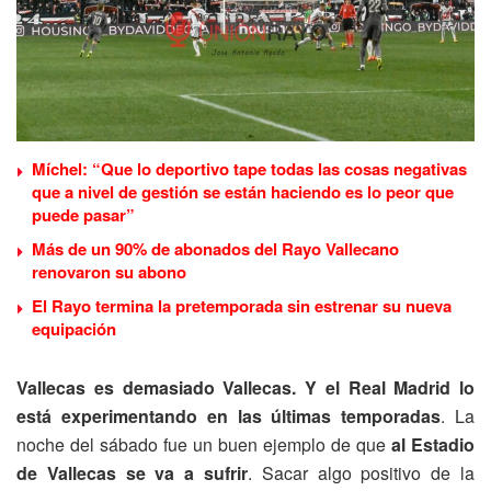
Míchel: “Que lo deportivo tape todas las cosas negativas
que a nivel de gestión se están haciendo es lo peor que
puede pasar”
Más de un 90% de abonados del Rayo Vallecano
renovaron su abono
El Rayo termina la pretemporada sin estrenar su nueva
equipación
Vallecas es demasiado Vallecas. Y el Real Madrid lo
está experimentando en las últimas temporadas
. La
noche del sábado fue un buen ejemplo de que
al Estadio
de Vallecas se va a sufrir
. Sacar algo positivo de la