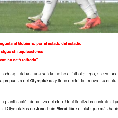
regunta al Gobierno por el estado del estadio
 sigue sin equipaciones
cas no está retirada”
 todo apuntaba a una salida rumbo al fútbol griego, el centroc
la propuesta del
Olympiakos
y tiene decidido renovar su contra
a planificación deportiva del club. Unai finalizaba contrato el
do el Olympiakos de
José Luis Mendilibar
el club que más habí