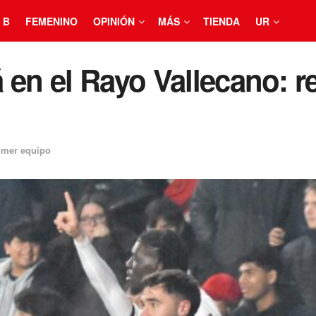
 B
FEMENINO
OPINIÓN
MÁS
TIENDA
UR
 en el Rayo Vallecano: r
imer equipo