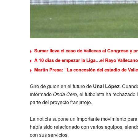
Sumar lleva el caso de Vallecas al Congreso y p
A 10 días de empezar la Liga…el Rayo Vallecano
Martín Presa: “La concesión del estadio de Valle
Giro de guion en el futuro de
Unai López
. Cuando
informado
Onda Cero,
el futbolista ha rechazado 
parte del proyecto franjirrojo.
La noticia supone un importante movimiento para l
había sido relacionado con varios equipos, sien
con sus servicios.