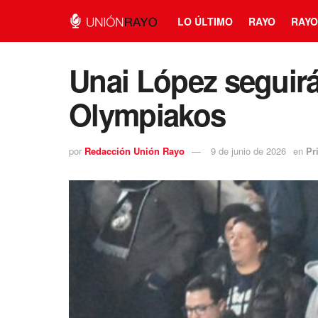
LO ÚLTIMO
RAYO
RAYO
Unai López seguirá
Olympiakos
por
Redacción Unión Rayo
9 de junio de 2026
en
Pr