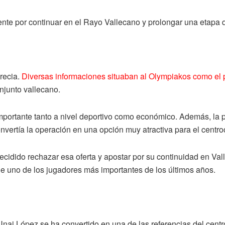
ente por continuar en el Rayo Vallecano y prolongar una etapa
recia.
Diversas informaciones situaban al Olympiakos como el pri
onjunto vallecano.
mportante tanto a nivel deportivo como económico. Además, la p
nvertía la operación en una opción muy atractiva para el centr
ecidido rechazar esa oferta y apostar por su continuidad en Val
e uno de los jugadores más importantes de los últimos años.
Unai López se ha convertido en una de las referencias del centro