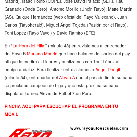
Madrid), Isaac Fouto (COPE), José David Palacio (SER), Raúl
Granado (Onda Cero), Antonio Morillo (Unión Rayo), Maite Martín
(AS), Quique Hernández (web oficial del Rayo Vallecano), Juan
Carlos (Rayoherald), Miguel Ángel Tejeda (Pasión por el Rayo),
Toni López (Rayo Vavel) y David Ramiro (EFE).
En “
La Hora del Filial
”
(minuto 43)
entrevistamos al entrenador
del Rayo B
Mariano Madrid
que hace balance del sorteo del play
off que le medirá al Linares y analizamos con Toni López al
equipo andaluz. Para finalizar entrevistamos a
Angel Dongil
(minuto 54)
, entrenador del
Alevín A
que el pasado fin de semana
se proclamó campeón de Liga y que esta próxima semana
disputa el Torneo Alevín de Fútbol 7 en Perú.
PINCHA AQUÍ PARA ESCUCHAR EL PROGRAMA EN TU
MÓVIL