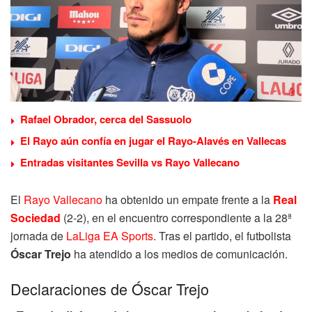
Rafael Obrador, cerca del Sassuolo
El Rayo aún confía en jugar el Rayo-Alavés en Vallecas
Entradas visitantes Sevilla vs Rayo Vallecano
El
Rayo Vallecano
ha obtenido un empate frente a la
Real
Sociedad
(2-2), en el encuentro correspondiente a la 28ª
jornada de
LaLiga EA Sports
. Tras el partido, el futbolista
Óscar Trejo
ha atendido a los medios de comunicación.
Declaraciones de Óscar Trejo