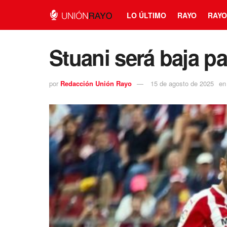
LO ÚLTIMO
RAYO
RAYO
Stuani será baja pa
por
Redacción Unión Rayo
15 de agosto de 2025
en