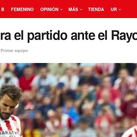
 B
FEMENINO
OPINIÓN
MÁS
TIENDA
UR
ra el partido ante el Ray
Primer equipo