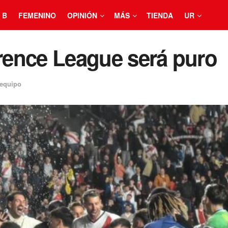
 B
FEMENINO
OPINIÓN
MÁS
TIENDA
UR
erence League será puro
 equipo