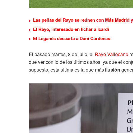
Las peñas del Rayo se reúnen con Más Madrid y 
El Rayo, interesado en fichar a Icardi
El Leganés descarta a Dani Cárdenas
El pasado martes, 8 de julio, el
Rayo Vallecano
re
que ver con lo de los últimos años, ya que el conj
supuesto, esta última es la que más
ilusión
gener