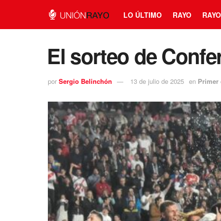
LO ÚLTIMO
RAYO
RAYO
⁠El sorteo de Conf
por
Sergio Belinchón
13 de julio de 2025
en
Primer