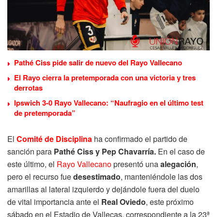
Pathé Ciss pide salir de nuevo del Rayo Vallecano
El Rayo cierra la pretemporada con una victoria y tres
derrotas
Ipswich 3-0 Rayo Vallecano: “Naufragio en el último test
de pretemporada”
El
Comité de Disciplina
ha confirmado el partido de
sanción para
Pathé Ciss y Pep Chavarría.
En el caso de
este último, el
Rayo Vallecano
presentó una
alegación
,
pero el recurso fue
desestimado
, manteniéndole las dos
amarillas al lateral izquierdo y dejándole fuera del duelo
de vital importancia ante el
Real Oviedo
, este próximo
sábado en el Estadio de Vallecas, correspondiente a la 23ª