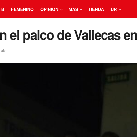
 B
FEMENINO
OPINIÓN
MÁS
TIENDA
UR
 el palco de Vallecas en
lub