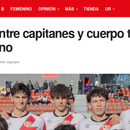
 B
FEMENINO
OPINIÓN
MÁS
TIENDA
UR
tre capitanes y cuerpo t
ano
mer equipo