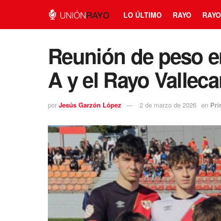
LO ÚLTIMO
RAYO
RAYO
Reunión de peso en
A y el Rayo Vallec
por
Jesús Garzón López
2 de marzo de 2026
en
Pri