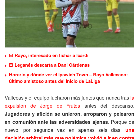
El Rayo, interesado en fichar a Icardi
El Leganés descarta a Dani Cárdenas
Horario y dónde ver el Ipswich Town – Rayo Vallecano:
último amistoso antes del inicio de LaLiga
Vallecas y el equipo lucharon más juntos que nunca tras
la
expulsión de Jorge de Frutos
antes del descanso.
Jugadores y afición se unieron, arroparon y pelearon
en comunión ante las adversidades ajenas
. Porque de
nuevo, por segunda vez en apenas seis días,
una
decisión arbitral más que polémica volvió a ir en contra