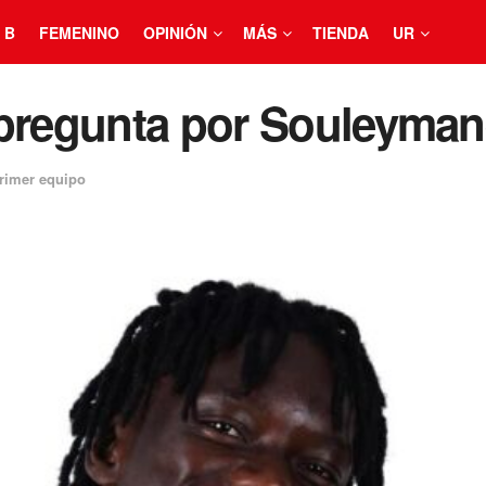
 B
FEMENINO
OPINIÓN
MÁS
TIENDA
UR
 pregunta por Souleyman
rimer equipo