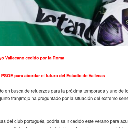
yo Vallecano cedido por la Roma
PSOE para abordar el futuro del Estadio de Vallecas
o en busca de refuerzos para la próxima temporada y uno de lo
njunto franjirrojo ha preguntado por la situación del extremo se
as del club portugués, podría salir cedido este verano para ac