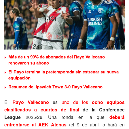
Más de un 90% de abonados del Rayo Vallecano
renovaron su abono
El Rayo termina la pretemporada sin estrenar su nueva
equipación
Resumen del Ipswich Town 3-0 Rayo Vallecano
El
Rayo Vallecano
es
uno de los
ocho equipos
clasificados a cuartos de final
de la Conference
League
2025/26. Una ronda en la que
deberá
enfrentarse al AEK Atenas
(el 9 de abril lo hará en