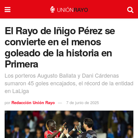
El Rayo de Iñigo Pérez se
convierte en el menos
goleado de la historia en
Primera
Los porteros Augusto Ballata y Dani Cárdenas
sumaron 45 goles encajados, el récord de la entidad
en LaLiga
por
Redacción Unión Rayo
7 de junio de 2025