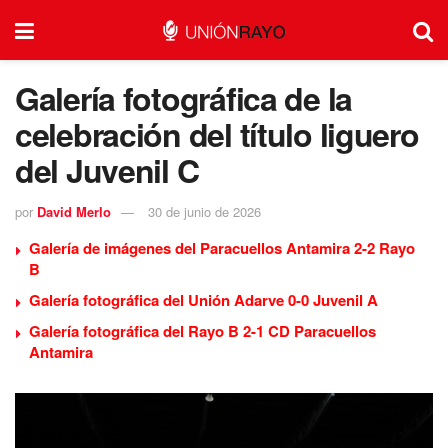
Galería fotográfica de la
celebración del título liguero
del Juvenil C
por
David Merlo
30 de junio de 2026
Galería de imágenes del Paracuellos Antamira 2-2 Rayo
B
Galería fotográfica del Unión Adarve 0-0 Juvenil A
Galería fotográfica del Rayo B 2-1 CD Paracuellos
Antamira