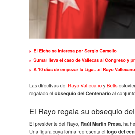
El Elche se interesa por Sergio Camello
Sumar lleva el caso de Vallecas al Congreso y p
A 10 días de empezar la Liga…el Rayo Vallecano
Las directivas del
Rayo Vallecano
y
Betis
estuvier
regalado el
obsequio del Centenario
al conjunto
El Rayo regala su obsequio de
El presidente del Rayo,
Raúl Martín Presa
, ha h
Una figura cuya forma representa el
logo del cen