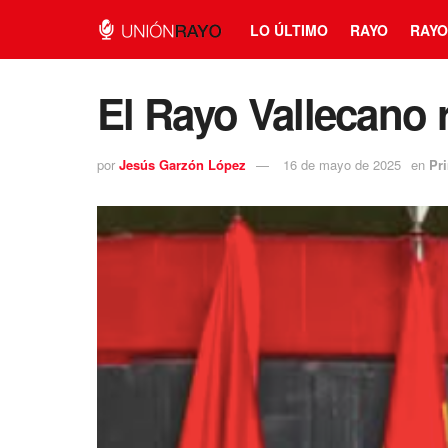
LO ÚLTIMO
RAYO
RAYO
El Rayo Vallecano 
por
Jesús Garzón López
16 de mayo de 2025
en
Pr