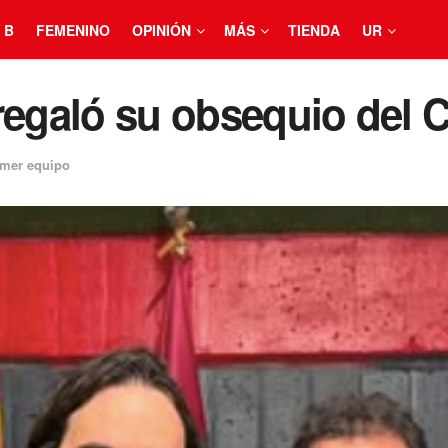
 B
FEMENINO
OPINIÓN
MÁS
TIENDA
UR
regaló su obsequio del C
imer equipo