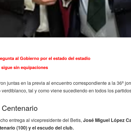
regunta al Gobierno por el estado del estadio
 sigue sin equipaciones
on juntas en la previa al encuentro correspondiente a la 36ª j
 verdiblanco, tal y como viene sucediendo en todos los partido
l Centenario
echo entrega al vicepresidente del Betis,
José Miguel López Ca
tenario (100) y el escudo del club.