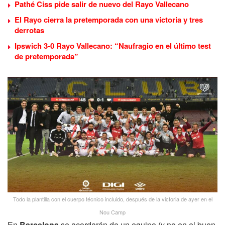
Pathé Ciss pide salir de nuevo del Rayo Vallecano
El Rayo cierra la pretemporada con una victoria y tres
derrotas
Ipswich 3-0 Rayo Vallecano: “Naufragio en el último test
de pretemporada”
Todo la plantilla con el cuerpo técnico incluido, después de la victoria de ayer en el
Nou Camp
En
Barcelona
se acordarán de un equipo (y no en el buen