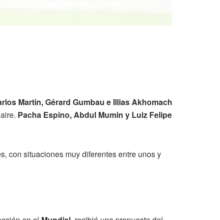
arlos Martín, Gérard Gumbau e Illias Akhomach
aire.
Pacha Espino, Abdul Mumin y Luiz Felipe
es, con situaciones muy diferentes entre unos y
ección en el
Mundial
, recibió una propuesta del