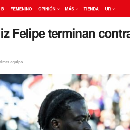
 B
FEMENINO
OPINIÓN
MÁS
TIENDA
UR
z Felipe terminan contr
rimer equipo