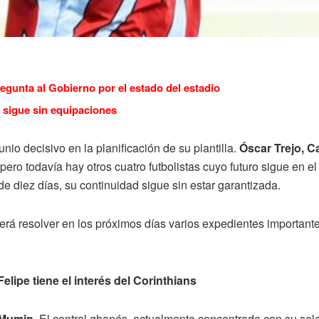
regunta al Gobierno por el estado del estadio
 sigue sin equipaciones
unio decisivo en la planificación de su plantilla.
Óscar Trejo, C
ero todavía hay otros cuatro futbolistas cuyo futuro sigue en el 
a de diez días, su continuidad sigue sin estar garantizada.
eberá resolver en los próximos días varios expedientes important
lipe tiene el interés del Corinthians
 Mumin
. El central ghanés, actualmente concentrado con su sel