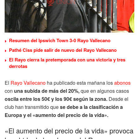
Resumen del Ipswich Town 3-0 Rayo Vallecano
Pathé Ciss pide salir de nuevo del Rayo Vallecano
El Rayo cierra la pretemporada con una victoria y tres
derrotas
El
Rayo Vallecano
ha publicado esta mañana los
abonos
con
una subida de más del 20%,
que en algunos casos
oscila entre los 50€ y los 90€ según la zona.
Desde el
club han transmitido que
se debe a la clasificación a
Europa y el «aumento del precio de la vida».
«El aumento del precio de la vida» provoca