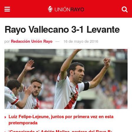
Rayo Vallecano 3-1 Levante
por
Redacción Unión Rayo
16 de mayo de 2016
Luiz Felipe-Lejeune, juntos por primera vez en esta
pretemporada
‘Conociendo a’ Adrián Molina, portero del Rayo B: