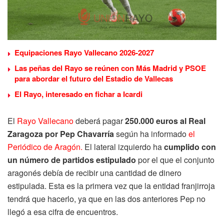
Equipaciones Rayo Vallecano 2026-2027
Las peñas del Rayo se reúnen con Más Madrid y PSOE
para abordar el futuro del Estadio de Vallecas
El Rayo, interesado en fichar a Icardi
El
Rayo Vallecano
deberá pagar
250.000 euros al Real
Zaragoza por Pep Chavarría
según ha informado
el
Periódico de Aragón.
El lateral izquierdo ha
cumplido con
un número de partidos estipulado
por el que el conjunto
aragonés debía de recibir una cantidad de dinero
estipulada. Esta es la primera vez que la entidad franjirroja
tendrá que hacerlo, ya que en las dos anteriores Pep no
llegó a esa cifra de encuentros.