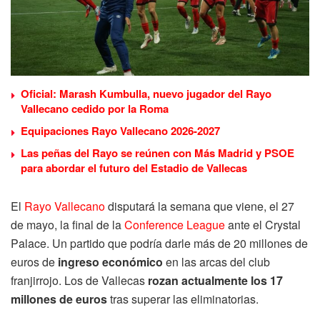
Oficial: Marash Kumbulla, nuevo jugador del Rayo
Vallecano cedido por la Roma
Equipaciones Rayo Vallecano 2026-2027
Las peñas del Rayo se reúnen con Más Madrid y PSOE
para abordar el futuro del Estadio de Vallecas
El
Rayo Vallecano
disputará la semana que viene, el 27
de mayo, la final de la
Conference League
ante el Crystal
Palace. Un partido que podría darle más de 20 millones de
euros de
ingreso económico
en las arcas del club
franjirrojo. Los de Vallecas
rozan actualmente los 17
millones de euros
tras superar las eliminatorias.