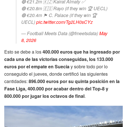
🔵 €21.2m 🇰🇿 Kairat Almaty ✅
🟢 €20.8m 🇪🇸 Rayo (if they win 🏆 UECL)
🟢 €20.4m 🏴󠁧󠁢󠁥󠁮󠁧󠁿 C. Palace (if they win 🏆
UECL)
pic.twitter.com/Tg2LH0sCYz
— Football Meets Data (@fmeetsdata)
May
8, 2026
Esto se debe a los
400.000 euros que ha ingresado por
cada una de las victorias conseguidas, los 133.000
euros por el empate en Suecia
y sobre todo por lo
conseguido el jueves, donde certificó las siguientes
cantidades:
896.000 euros por su quinta posición en la
Fase Liga, 400.000 por acabar dentro del Top-8 y
800.000 por jugar los octavos de final
.