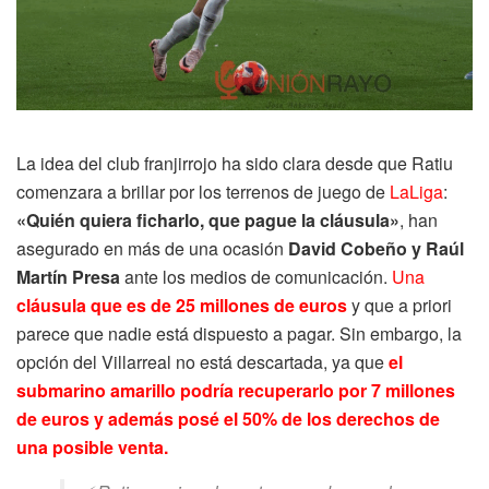
La idea del club franjirrojo ha sido clara desde que Ratiu
comenzara a brillar por los terrenos de juego de
LaLiga
:
«Quién quiera ficharlo, que pague la cláusula»
, han
asegurado en más de una ocasión
David Cobeño y Raúl
Martín Presa
ante los medios de comunicación.
Una
cláusula que es de 25 millones de euros
y que a priori
parece que nadie está dispuesto a pagar. Sin embargo, la
opción del Villarreal no está descartada, ya que
el
submarino amarillo podría recuperarlo por 7 millones
de euros y además posé el 50% de los derechos de
una posible venta.