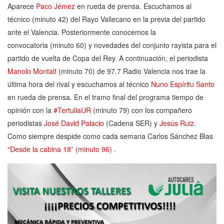
Aparece
Paco Jémez
en rueda de prensa. Escuchamos al
técnico
(minuto 42)
del Rayo Vallecano en la previa del partido
ante el Valencia. Posteriormente conocemos la
convocatoria
(minuto 60)
y novedades del conjunto rayista para el
partido de vuelta de Copa del Rey. A continuación, el periodista
Manolo Montalt
(minuto 70)
de 97.7 Radio Valencia nos trae la
última hora del rival y escuchamos al técnico
Nuno Espíritu Santo
en rueda de prensa.
En el tramo final del programa t
iempo de
opinión con la
#TertuliaUR
(minuto 79)
con los compañero
periodistas
José David Palacio
(Cadena SER) y
Jesús Ruiz
.
Como siempre
despide como cada semana Carlos Sánchez Blas
“Desde la cabina 18”
(minuto 96)
.