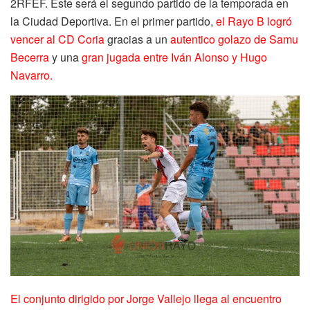
2RFEF. Este será el segundo partido de la temporada en
la Ciudad Deportiva. En el primer partido,
el Rayo B logró
vencer al CD Coria
gracias a un
autentico golazo de Samu
Becerra
y una
gran jugada entre Iván Alonso y Hugo
Navarro.
El conjunto dirigido por Jorge Vallejo llega al encuentro