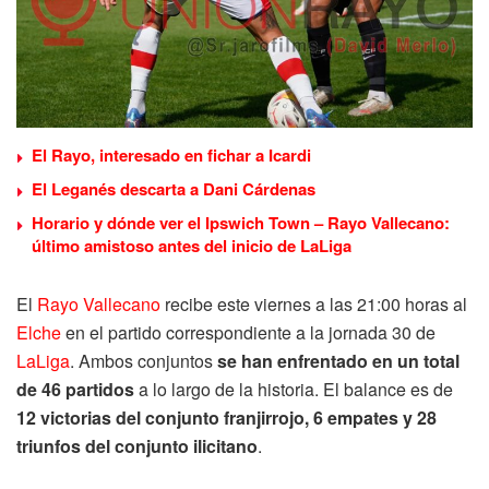
El Rayo, interesado en fichar a Icardi
El Leganés descarta a Dani Cárdenas
Horario y dónde ver el Ipswich Town – Rayo Vallecano:
último amistoso antes del inicio de LaLiga
El
Rayo Vallecano
recibe este viernes a las 21:00 horas al
Elche
en el partido correspondiente a la jornada 30 de
LaLiga
. Ambos conjuntos
se han enfrentado en un total
de 46 partidos
a lo largo de la historia. El balance es de
12 victorias del conjunto franjirrojo, 6 empates y 28
triunfos del conjunto ilicitano
.