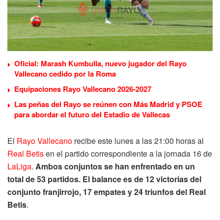
Oficial: Marash Kumbulla, nuevo jugador del Rayo
Vallecano cedido por la Roma
Equipaciones Rayo Vallecano 2026-2027
Las peñas del Rayo se reúnen con Más Madrid y PSOE
para abordar el futuro del Estadio de Vallecas
El
Rayo Vallecano
recibe este lunes a las 21:00 horas al
Real Betis
en el partido correspondiente a la jornada 16 de
LaLiga
.
Ambos conjuntos se han enfrentado en un
total de 53 partidos. El balance es de 12 victorias del
conjunto franjirrojo, 17 empates y 24 triunfos del Real
Betis
.