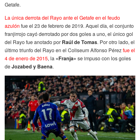
Getafe.
La única derrota del Rayo ante el Getafe en el feudo
azulón
fue el 23 de febrero de 2019. Aquel día, el conjunto
franjirrojo cayó derrotado por dos goles a uno, el único gol
del Rayo fue anotado por
Raúl de Tomas
. Por otro lado, el
último triunfo del Rayo en el Coliseum Alfonso Pérez
fue el
4 de enero de 2015
, la
«Franja»
se impuso con los goles
de
Jozabed y Baena
.