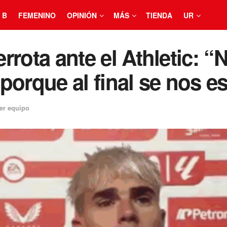
 B
FEMENINO
OPINIÓN
MÁS
TIENDA
UR
derrota ante el Athletic:
porque al final se nos 
er equipo