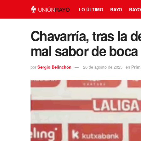
LO ÚLTIMO
RAYO
RAYO
Chavarría, tras la 
mal sabor de boca 
por
Sergio Belinchón
26 de agosto de 2025
en
Prim