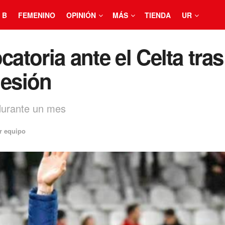
 B
FEMENINO
OPINIÓN
MÁS
TIENDA
UR
catoria ante el Celta tras
lesión
 durante un mes
r equipo