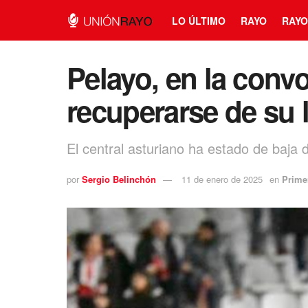
LO ÚLTIMO
RAYO
RAYO
Pelayo, en la convo
recuperarse de su 
El central asturiano ha estado de baja
por
Sergio Belinchón
11 de enero de 2025
en
Prime