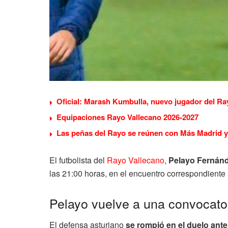
Oficial: Marash Kumbulla, nuevo jugador del Ra
Equipaciones Rayo Vallecano 2026-2027
Las peñas del Rayo se reúnen con Más Madrid y 
El futbolista del
Rayo Vallecano
,
Pelayo Fernán
las 21:00 horas, en el encuentro correspondiente 
Pelayo vuelve a una convocato
El defensa asturiano
se rompió en el duelo ante