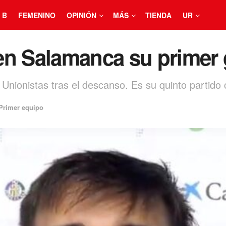
 B
FEMENINO
OPINIÓN
MÁS
TIENDA
UR
en Salamanca su primer 
 Unionistas tras el descanso. Es su quinto partido
Primer equipo