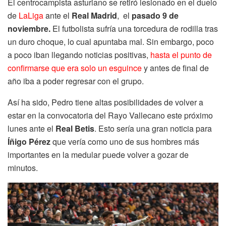
El centrocampista asturiano se retiró lesionado en el duelo
de
LaLiga
ante el
Real Madrid
, el
pasado 9 de
noviembre.
El futbolista sufría una torcedura de rodilla tras
un duro choque, lo cual apuntaba mal. Sin embargo, poco
a poco iban llegando noticias positivas,
hasta el punto de
confirmarse que era solo un esguince
y antes de final de
año iba a poder regresar con el grupo.
Así ha sido, Pedro tiene altas posibilidades de volver a
estar en la convocatoria del Rayo Vallecano este próximo
lunes ante el
Real Betis
. Esto sería una gran noticia para
Íñigo Pérez
que vería como uno de sus hombres más
importantes en la medular puede volver a gozar de
minutos.